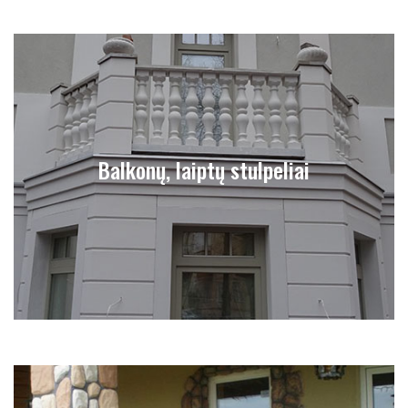
Balkonų, laiptų stulpeliai
Balkonų, laiptų stulpeliai