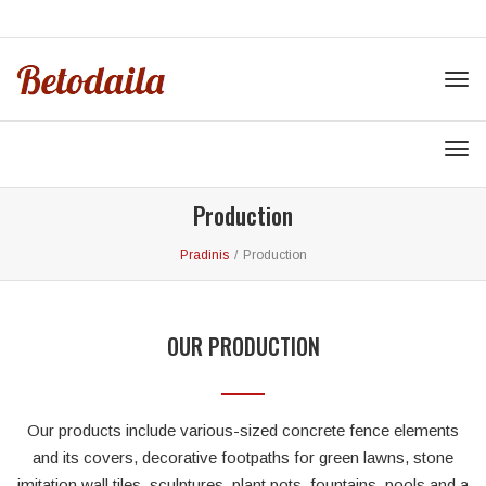
KALBOS
Tog
navi
Tog
navi
Production
Pradinis
/
Production
OUR PRODUCTION
Our products include various-sized concrete fence elements
and its covers, decorative footpaths for green lawns, stone
imitation wall tiles, sculptures, plant pots, fountains, pools and a