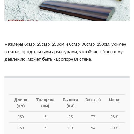
Размеры 6см х 25см х 250см и 6см х 30см х 250см, усилен
с пятью продольными арматурами, устойчив к боковому
давлению, может быть как опорная стена.
Длина
Толщина
Высота
Вес (кг)
Цена
(см)
(см)
(см)
250
6
25
77
26 €
250
6
30
94
29 €