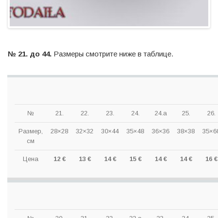
№ 21. до 44.
Размеры смотрите ниже в таблице.
№
21.
22.
23.
24.
24.a
25.
26.
Размер,
28×28
32×32
30×44
35×48
36×36
38×38
35×6
см
Цена
12 €
13 €
14 €
15 €
14 €
14 €
16 €