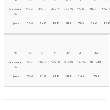
№
30.
31.
32.
32.a
33.
34.
35.
Размер,
45×45
42×50
42×55
42×76
42×65
48×48
50×5
см
Цена
16 €
17 €
18 €
20 €
20 €
17 €
18 €
№
39.
40.
41.
42.
43.
44.
Размер,
50×75
50×80
58×58
80×90
39×39
48,5×48,5
см
Цена
24 €
25 €
24 €
50 €
14 €
15 €