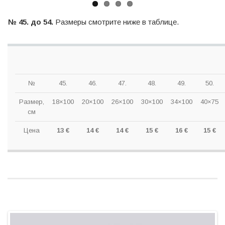
№ 45. до 54.
Размеры смотрите ниже в таблице.
№
45.
46.
47.
48.
49.
50.
Размер,
18×100
20×100
26×100
30×100
34×100
40×75
см
Цена
13 €
14 €
14 €
15 €
16 €
15 €