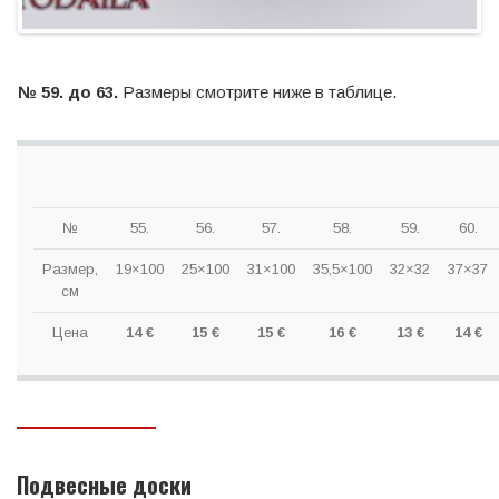
№ 59. до 63.
Размеры смотрите ниже в таблице.
№
55.
56.
57.
58.
59.
60.
Размер,
19×100
25×100
31×100
35,5×100
32×32
37×37
см
Цена
14 €
15 €
15 €
16 €
13 €
14 €
Подвесные доски