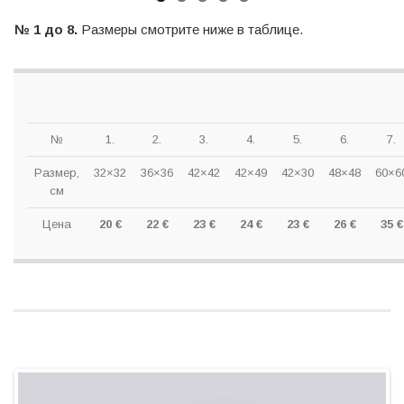
№ 1 до 8.
Размеры смотрите ниже в таблице.
№
1.
2.
3.
4.
5.
6.
7.
Размер,
32×32
36×36
42×42
42×49
42×30
48×48
60×6
см
Цена
20 €
22 €
23 €
24 €
23 €
26 €
35 €