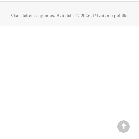
Visos teisės saugomos. Betodaila © 2026.
Privatumo politika